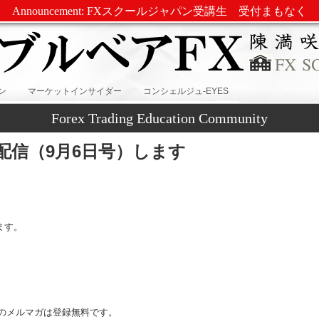
Announcement: FXスクールジャパン受講生 受付まもなく
ン
マーケットインサイダー
コンシェルジュ-EYES
Forex Trading Education Community
配信（9月6日号）します
ます。
のメルマガは登録無料です。